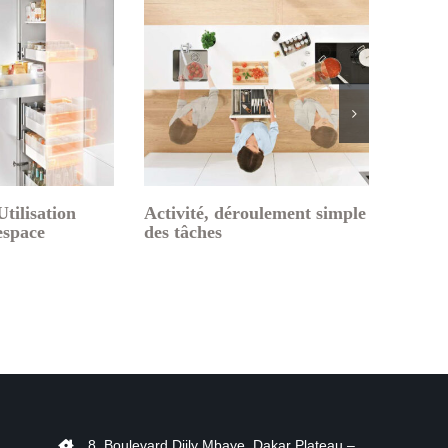
Les 
d’ex
e besoins
Idées pour une cuisine
pratique
8, Boulevard Djily Mbaye, Dakar Plateau –