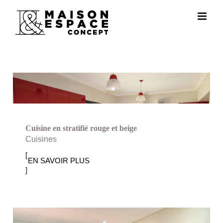
Passer
au
contenu
Cuisine en stratifié rouge et beige
Cuisines
Cuisine en stratifié rouge et beige
[
EN SAVOIR PLUS
]